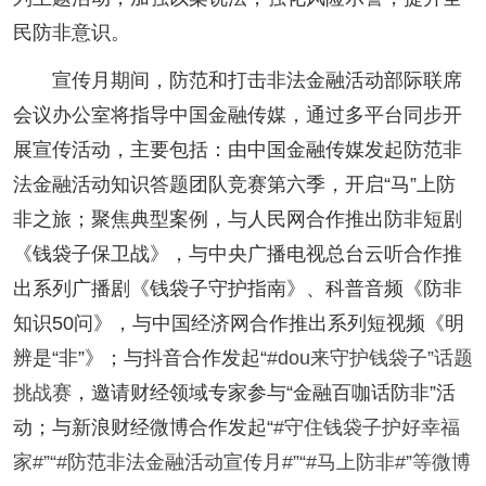
民防非意识。
宣传月期间，防范和打击非法金融活动部际联席
会议办公室将指导中国金融传媒，通过多平台同步开
展宣传活动，主要包括：
由中国金融传媒发起防范非
法金融活动知识答题团队竞赛第六季，开启“马”上防
非之旅；聚焦典型案例，与人民网合作推出防非短剧
《钱袋子保卫战》，与中央广播电视总台云听合作推
出系列广播剧《钱袋子守护指南》、科普音频《防非
知识50问》，与中国经济网合作推出系列短视频《明
辨是“非”》；与抖音合作发起“
#dou来守护钱袋子”话题
挑战赛
，邀请财经领域专家参与“金融百咖话防非”活
动；与新浪财经微博合作发起“
#守住钱袋子护好幸福
家
#”“
#防范非法金融活动宣传月
#”“
#马上防非
#”等微博